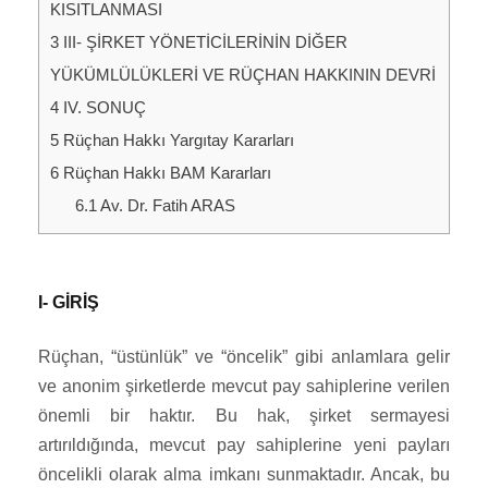
KISITLANMASI
3
III- ŞİRKET YÖNETİCİLERİNİN DİĞER
YÜKÜMLÜLÜKLERİ VE RÜÇHAN HAKKININ DEVRİ
4
IV. SONUÇ
5
Rüçhan Hakkı Yargıtay Kararları
6
Rüçhan Hakkı BAM Kararları
6.1
Av. Dr. Fatih ARAS
I- GİRİŞ
Rüçhan, “üstünlük” ve “öncelik” gibi anlamlara gelir
ve anonim şirketlerde mevcut pay sahiplerine verilen
önemli bir haktır. Bu hak, şirket sermayesi
artırıldığında, mevcut pay sahiplerine yeni payları
öncelikli olarak alma imkanı sunmaktadır. Ancak, bu