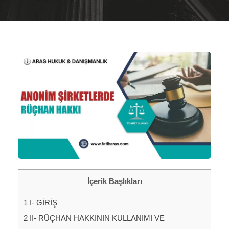
İçerik Başlıkları
1
I- GİRİŞ
2
II- RÜÇHAN HAKKININ KULLANIMI VE