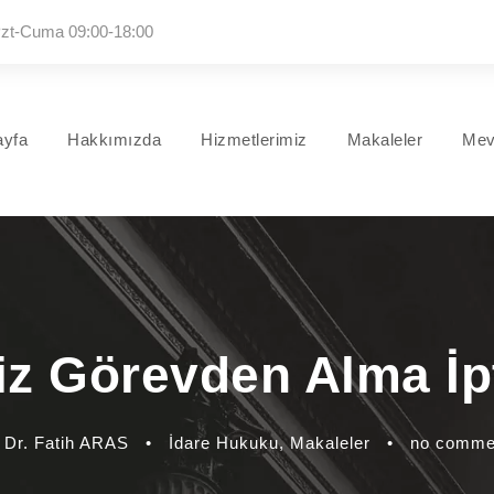
zt-Cuma 09:00-18:00
ayfa
Hakkımızda
Hizmetlerimiz
Makaleler
Mev
z Görevden Alma İp
 Dr. Fatih ARAS
•
İdare Hukuku
,
Makaleler
•
no comme