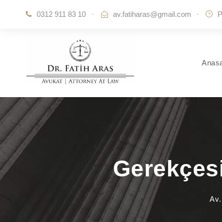
0312 911 83 10
·
av.fatiharas@gmail.com
·
P
Anas
Gerekçesi
Av.