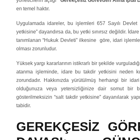
yöneticilerin açtığı
“Gerekçesiz Görevden Alma İptal 
en temel haktır.
Uygulamada idareler, bu işlemleri 657 Sayılı Devle
yetkisine” dayandırsa da, bu yetki sınırsız değildir. İ
tanımlanan “Hukuk Devleti” ilkesine göre, idari işlem
olması zorunludur.
Yüksek yargı kararlarının istikrarlı bir şekilde vurguladı
atanma işleminde, idare bu takdir yetkisini neden k
zorundadır. Hakkınızda yürütülmüş herhangi bir idar
olduğunuza veya yetersizliğinize dair somut bir 
gösterilmeksizin “salt takdir yetkisine” dayanılarak ya
tabidir.
GEREKÇESİZ GÖR