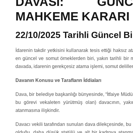
DAVASI: GÜNC
MAHKEME KARARI
22/10/2025 Tarihli Güncel B
İdarenin takdir yetkisini kullanarak tesis ettiği haksı
en güncel ve somut örneklerden biri, yakın tarihli bir
davada, idarenin gerekçesiz atama işlemi, somut deliller v
Davanın Konusu ve Tarafların İddiaları
Dava, bir belediye başkanlığı bünyesinde, “İtfaiye Müdü
bu görevi vekaleten yürütmüş olan) davacının, yakın
atanmasına ilişkindir.
Davacı vekili tarafından sunulan dava dilekçesinde, bu 
olduğu, daha düşük statülü ve alt bir kadroya atanmasın