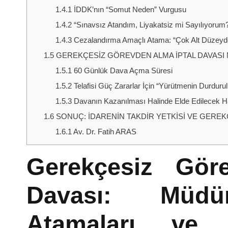
1.4.1
İDDK’nın “Somut Neden” Vurgusu
1.4.2
“Sınavsız Atandım, Liyakatsiz mi Sayılıyorum?
1.4.3
Cezalandırma Amaçlı Atama: “Çok Alt Düzeyd
1.5
GEREKÇESİZ GÖREVDEN ALMA İPTAL DAVASI N
1.5.1
60 Günlük Dava Açma Süresi
1.5.2
Telafisi Güç Zararlar İçin “Yürütmenin Durdurul
1.5.3
Davanın Kazanılması Halinde Elde Edilecek H
1.6
SONUÇ: İDARENİN TAKDİR YETKİSİ VE GERE
1.6.1
Av. Dr. Fatih ARAS
Gerekçesiz Gör
Davası: Müdür
Atamaları ve 