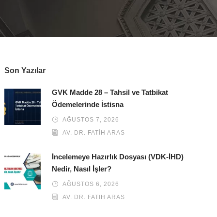
Son Yazılar
GVK Madde 28 – Tahsil ve Tatbikat
Ödemelerinde İstisna
AĞUSTOS 7, 2026
AV. DR. FATIH ARAS
İncelemeye Hazırlık Dosyası (VDK-İHD)
Nedir, Nasıl İşler?
AĞUSTOS 6, 2026
AV. DR. FATIH ARAS