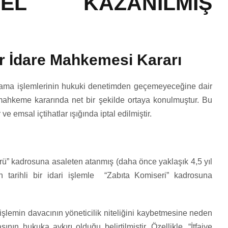
EL KAZANILMIŞ
ir İdare Mahkemesi Kararı
z atama işlemlerinin hukuki denetimden geçemeyeceğine dair
 mahkeme kararında net bir şekilde ortaya konulmuştur. Bu
e emsal içtihatlar ışığında iptal edilmiştir.
rü” kadrosuna asaleten atanmış (daha önce yaklaşık 4,5 yıl
 tarihli bir idari işlemle “Zabıta Komiseri” kadrosuna
işlemin davacının yöneticilik niteliğini kaybetmesine neden
ın hukuka aykırı olduğu belirtilmiştir. Özellikle, “İtfaiye