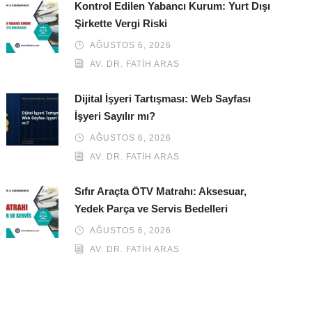
Kontrol Edilen Yabancı Kurum: Yurt Dışı
Şirkette Vergi Riski
AĞUSTOS 6, 2026
AV. DR. FATIH ARAS
Dijital İşyeri Tartışması: Web Sayfası
İşyeri Sayılır mı?
AĞUSTOS 6, 2026
AV. DR. FATIH ARAS
Sıfır Araçta ÖTV Matrahı: Aksesuar,
Yedek Parça ve Servis Bedelleri
AĞUSTOS 6, 2026
AV. DR. FATIH ARAS