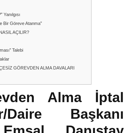
” Yanılgısı
e Bir Göreve Atanma”
ASIL AÇILIR?
ması” Talebi
aklar
KÇESİZ GÖREVDEN ALMA DAVALARI
evden Alma İptal
/Daire Başkanı
Emsal Danıştay