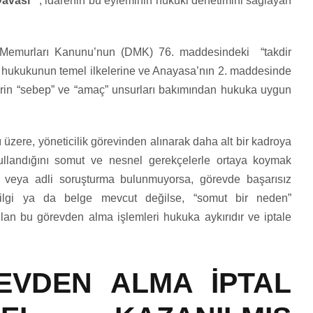
Davası”
, idarenin bu eyleminin hukuki denetimini sağlayan
t Memurları Kanunu’nun (DMK) 76. maddesindeki “takdir
dare hukukunun temel ilkelerine ve Anayasa’nın 2. maddesinde
lerin “sebep” ve “amaç” unsurları bakımından hukuka uygun
ğı üzere, yöneticilik görevinden alınarak daha alt bir kadroya
ullandığını somut ve nesnel gerekçelerle ortaya koymak
i veya adli soruşturma bulunmuyorsa, görevde başarısız
bilgi ya da belge mevcut değilse, “somut bir neden”
pılan bu görevden alma işlemleri hukuka aykırıdır ve iptale
EVDEN ALMA İPTAL