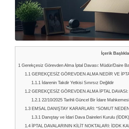
İçerik Başlıkla
1
Gerekçesiz Görevden Alma İptal Davası: Müdür/Daire Baş
1.1
GEREKÇESİZ GÖREVDEN ALMA NEDİR VE İPTA
1.1.1
İdarenin Takdir Yetkisi Sınırsız Değildir
1.2
GEREKÇESİZ GÖREVDEN ALMA İPTAL DAVASI:
1.2.1
22/10/2025 Tarihli Güncel Bir İdare Mahkemesi
1.3
EMSAL DANIŞTAY KARARLARI: “SOMUT NEDE
1.3.1
Danıştay ve İdari Dava Daireleri Kurulu (İDDK) İç
1.4
İPTAL DAVALARININ KİLİT NOKTALARI: İDDK KA