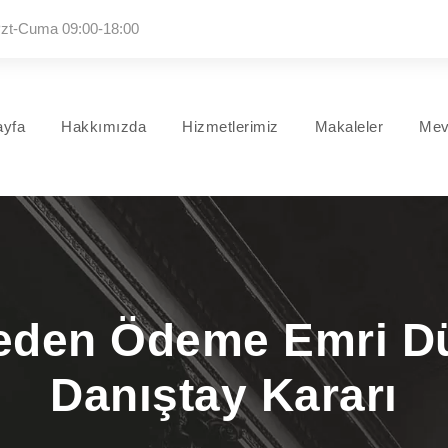
zt-Cuma 09:00-18:00
ayfa
Hakkımızda
Hizmetlerimiz
Makaleler
Mev
den Ödeme Emri Dü
Danıştay Kararı