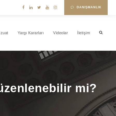
DANIŞMANLIK
zuat
Yargı Kararları
Videolar
İletişim
zenlenebilir mi?