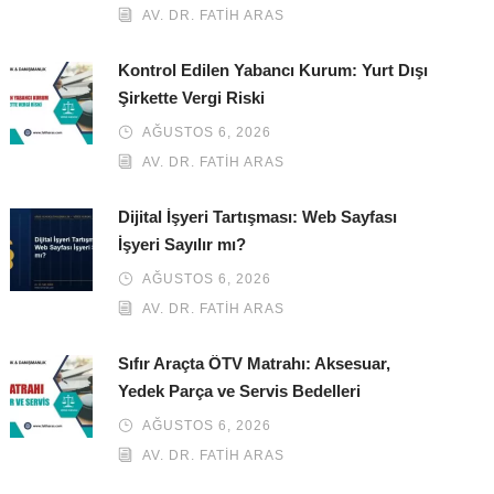
AV. DR. FATIH ARAS
Kontrol Edilen Yabancı Kurum: Yurt Dışı
Şirkette Vergi Riski
AĞUSTOS 6, 2026
AV. DR. FATIH ARAS
Dijital İşyeri Tartışması: Web Sayfası
İşyeri Sayılır mı?
AĞUSTOS 6, 2026
AV. DR. FATIH ARAS
Sıfır Araçta ÖTV Matrahı: Aksesuar,
Yedek Parça ve Servis Bedelleri
AĞUSTOS 6, 2026
AV. DR. FATIH ARAS