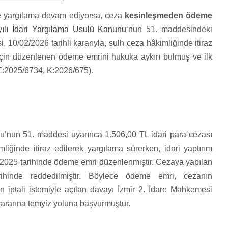
ve yargılama devam ediyorsa, ceza
kesinleşmeden ödeme
ılı İdari Yargılama Usulü Kanunu
‘nun 51. maddesindeki
, 10/02/2026 tarihli kararıyla, sulh ceza hâkimliğinde itiraz
 için düzenlenen ödeme emrini hukuka aykırı bulmuş ve ilk
E:2025/6734, K:2026/675).
nu’nun 51. maddesi uyarınca 1.506,00 TL idari para cezası
liğinde itiraz edilerek yargılama sürerken, idari yaptırım
01/2025 tarihinde ödeme emri düzenlenmiştir. Cezaya yapılan
rihinde reddedilmiştir. Böylece ödeme emri, cezanın
 iptali istemiyle açılan davayı İzmir 2. İdare Mahkemesi
ararına temyiz yoluna başvurmuştur.