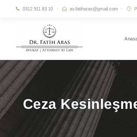
0312 911 83 10
·
av.fatiharas@gmail.com
·
P
Anas
Ceza Kesinleşme