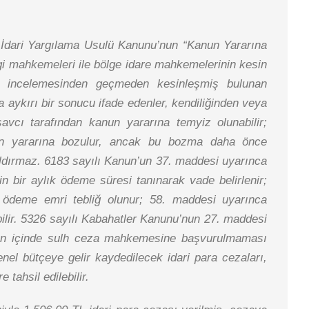
 İdari Yargılama Usulü Kanunu’nun “Kanun Yararına
gi mahkemeleri ile bölge idare mahkemelerinin kesin
yiz incelemesinden geçmeden kesinleşmiş bulunan
a aykırı bir sonucu ifade edenler, kendiliğinden veya
savcı tarafından kanun yararına temyiz olunabilir;
nun yararına bozulur, ancak bu bozma daha önce
aldırmaz. 6183 sayılı Kanun’un 37. maddesi uyarınca
 bir aylık ödeme süresi tanınarak vade belirlenir;
ödeme emri tebliğ olunur; 58. maddesi uyarınca
ilir. 5326 sayılı Kabahatler Kanunu’nun 27. maddesi
 gün içinde sulh ceza mahkemesine başvurulmaması
nel bütçeye gelir kaydedilecek idari para cezaları,
tahsil edilebilir.