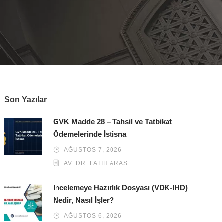
Son Yazılar
GVK Madde 28 – Tahsil ve Tatbikat
Ödemelerinde İstisna
AĞUSTOS 7, 2026
AV. DR. FATIH ARAS
İncelemeye Hazırlık Dosyası (VDK-İHD)
Nedir, Nasıl İşler?
AĞUSTOS 6, 2026