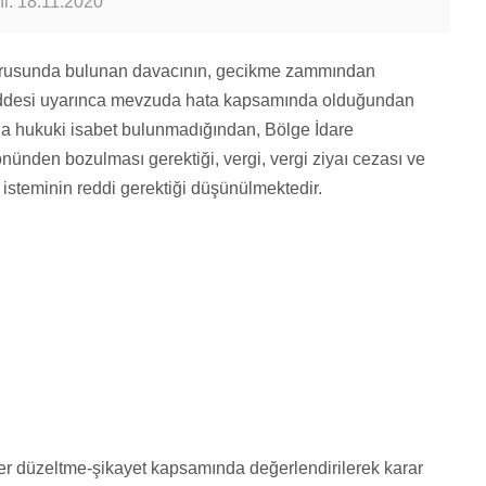
hi: 18.11.2020
urusunda bulunan davacının, gecikme zammından
ddesi uyarınca mevzuda hata kapsamında olduğundan
a hukuki isabet bulunmadığından, Bölge İdare
nünden bozulması gerektiği, vergi, vergi ziyaı cezası ve
 isteminin reddi gerektiği düşünülmektedir.
er düzeltme-şikayet kapsamında değerlendirilerek karar