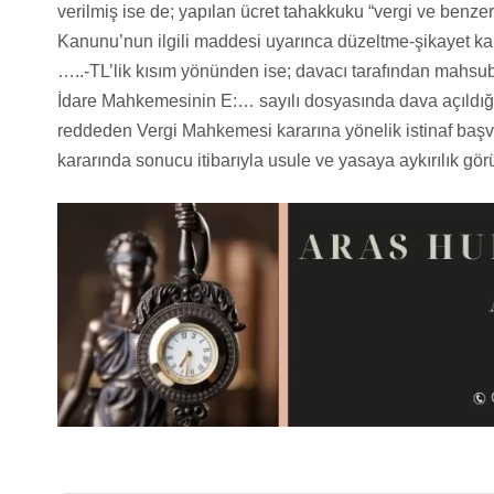
verilmiş ise de; yapılan ücret tahakkuku “vergi ve benze
Kanunu’nun ilgili maddesi uyarınca düzeltme-şikayet 
…..-TL’lik kısım yönünden ise; davacı tarafından mahsu
İdare Mahkemesinin E:… sayılı dosyasında dava açıldığı
reddeden Vergi Mahkemesi kararına yönelik istinaf baş
kararında sonucu itibarıyla usule ve yasaya aykırılık gör