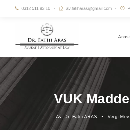
0312 911 83 10
·
av.fatiharas@gmail.com
·
P
Anas
VUK Madde 1
Av. Dr. Fatih ARAS
•
Vergi Mev