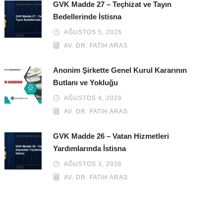
GVK Madde 27 – Teçhizat ve Tayın
Bedellerinde İstisna
AĞUSTOS 5, 2026
AV. DR. FATIH ARAS
Anonim Şirkette Genel Kurul Kararının
Butlanı ve Yokluğu
AĞUSTOS 4, 2026
AV. DR. FATIH ARAS
GVK Madde 26 – Vatan Hizmetleri
Yardımlarında İstisna
AĞUSTOS 3, 2026
AV. DR. FATIH ARAS