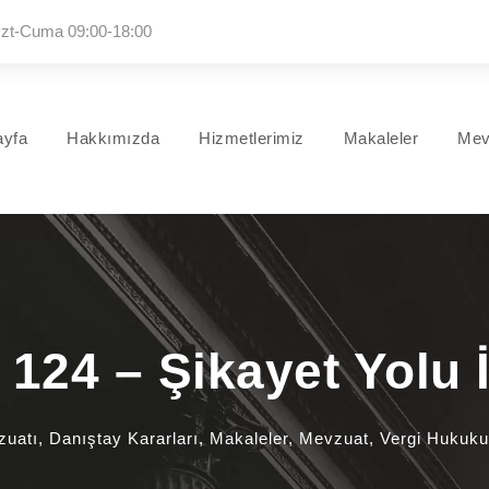
zt-Cuma 09:00-18:00
ayfa
Hakkımızda
Hizmetlerimiz
Makaleler
Mev
24 – Şikayet Yolu 
zuatı
,
Danıştay Kararları
,
Makaleler
,
Mevzuat
,
Vergi Hukuku