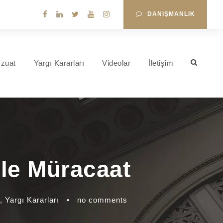
DANIŞMANLIK
zuat
Yargı Kararları
Videolar
İletişim
İle Müracaat
,
Yargı Kararları
•
no comments