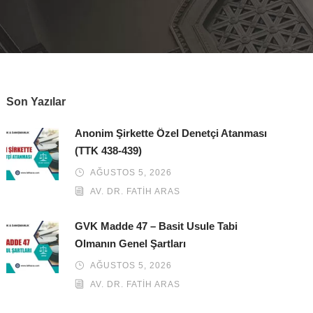
Son Yazılar
Anonim Şirkette Özel Denetçi Atanması
(TTK 438-439)
AĞUSTOS 5, 2026
AV. DR. FATIH ARAS
GVK Madde 47 – Basit Usule Tabi
Olmanın Genel Şartları
AĞUSTOS 5, 2026
AV. DR. FATIH ARAS