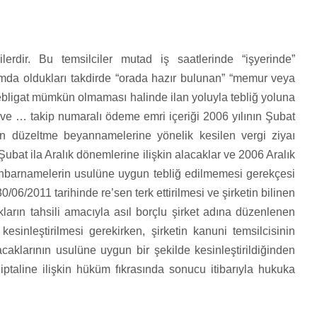
erdir. Bu temsilciler mutad iş saatlerinde “işyerinde”
mda oldukları takdirde “orada hazır bulunan” “memur veya
ebligat mümkün olmaması halinde ilan yoluyla tebliğ yoluna
ve … takip numaralı ödeme emri içeriği 2006 yılının Şubat
len düzeltme beyannamelerine yönelik kesilen vergi ziyaı
Şubat ila Aralık dönemlerine ilişkin alacaklar ve 2006 Aralık
 ihbarnamelerin usulüne uygun tebliğ edilmemesi gerekçesi
/06/2011 tarihinde re’sen terk ettirilmesi ve şirketin bilinen
rın tahsili amacıyla asıl borçlu şirket adına düzenlenen
esinleştirilmesi gerekirken, şirketin kanuni temsilcisinin
aklarının usulüne uygun bir şekilde kesinleştirildiğinden
taline ilişkin hüküm fıkrasında sonucu itibarıyla hukuka