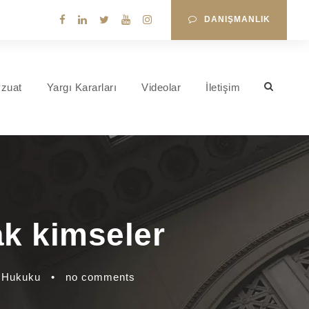
DANIŞMANLIK
zuat
Yargı Kararları
Videolar
İletişim
ak kimseler
i Hukuku
•
no comments