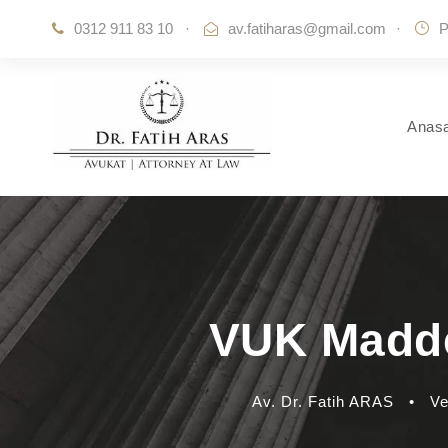
0312 911 83 10
·
av.fatiharas@gmail.com
·
P
Anas
VUK Madde 
Av. Dr. Fatih ARAS
•
Ve