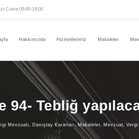
zt-Cuma 09:00-18:00
ayfa
Hakkımızda
Hizmetlerimiz
Makaleler
Mev
94- Tebliğ yapılac
rgi Mevzuatı
,
Danıştay Kararları
,
Makaleler
,
Mevzuat
,
Verg