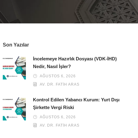
Son Yazılar
İncelemeye Hazırlık Dosyası (VDK-İHD)
Nedir, Nasıl İşler?
AĞUSTOS 6, 2026
AV. DR. FATIH ARAS
Kontrol Edilen Yabancı Kurum: Yurt Dışı
Şirkette Vergi Riski
AĞUSTOS 6, 2026
AV. DR. FATIH ARAS