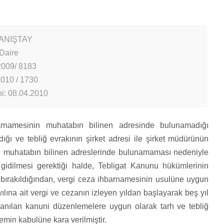
DANIŞTAY
Daire
2009/ 8183
2010 / 1730
hi: 08.04.2010
rnamesinin muhatabın bilinen adresinde bulunamadığı
ıldığı ve tebliğ evrakının şirket adresi ile şirket müdürünün
da, muhatabın bilinen adreslerinde bulunamaması nedeniyle
 gidilmesi gerektiği halde, Tebligat Kanunu hükümlerinin
re bırakıldığından, vergi ceza ihbarnamesinin usulüne uygun
yılına ait vergi ve cezanın izleyen yıldan başlayarak beş yıl
 anılan kanuni düzenlemelere uygun olarak tarh ve tebliğ
min kabulüne kara verilmiştir.