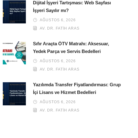
Dijital İşyeri Tartışması: Web Sayfası
İşyeri Sayılır mı?
AĞUSTOS 6, 2026
AV. DR. FATIH ARAS
Sıfır Araçta ÖTV Matrahı: Aksesuar,
Yedek Parça ve Servis Bedelleri
AĞUSTOS 6, 2026
AV. DR. FATIH ARAS
Yazılımda Transfer Fiyatlandırması: Grup
İçi Lisans ve Hizmet Bedelleri
AĞUSTOS 6, 2026
AV. DR. FATIH ARAS