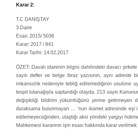
Karar 2:
T.C DANIŞTAY
3.Daire
Esas: 2015/ 5036
Karar: 2017 / 841
Karar Tarihi: 14.02.2017
ÖZET: Davalı idarenin bilgisi dahilindeki davacı şirkete 
sayılı defter ve belge ibraz yazısının, aynı adreste 
imkansızlık nedeniyle tebliğ edilemediğinin usulüne u
tespit tutanağıyla saptandığı olayda, 213 sayılı Kanun
değişikliği bildirim yükümlüğünü yerine getirmeyen da
duraksama bulunmayan … ‘nun ikamet adresinde eşi imz
edilemeyeceğinden, ulaştığı aksi yöndeki yargıyı hükme
Mahkemesi kararının işin esası hakkında karar verilmek