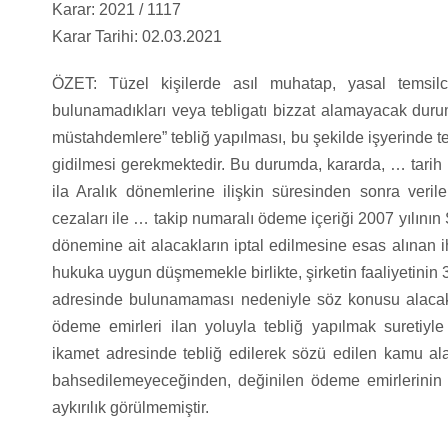
Karar: 2021 / 1117
Karar Tarihi: 02.03.2021
ÖZET: Tüzel kişilerde asıl muhatap, yasal temsilcil
bulunamadıkları veya tebligatı bizzat alamayacak duru
müstahdemlere” tebliğ yapılması, bu şekilde işyerinde t
gidilmesi gerekmektedir. Bu durumda, kararda, … tarih 
ila Aralık dönemlerine ilişkin süresinden sonra veri
cezaları ile … takip numaralı ödeme içeriği 2007 yılının 
dönemine ait alacakların iptal edilmesine esas alınan
hukuka uygun düşmemekle birlikte, şirketin faaliyetinin 30
adresinde bulunamaması nedeniyle söz konusu alacakla
ödeme emirleri ilan yoluyla tebliğ yapılmak suretiyle k
ikamet adresinde tebliğ edilerek sözü edilen kamu alac
bahsedilemeyeceğinden, değinilen ödeme emirlerinin ip
aykırılık görülmemiştir.