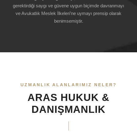
gerektirdiği saygı ve güvene uygun biçimde davranmayı
ve Avukatlık Meslek İlkeleri’ne uymayı prensip olarak
benimsemiştir.
UZMANLIK ALANLARIMIZ NELER?
ARAS HUKUK &
DANIŞMANLIK