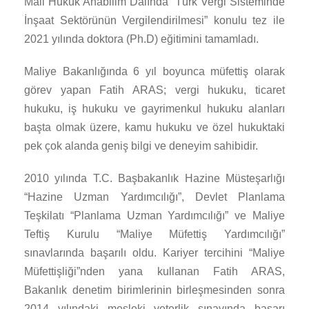
Mali Hukuk Anabilim Dalında “Türk Vergi Sisteminde
İnşaat Sektörünün Vergilendirilmesi” konulu tez ile
2021 yılında doktora (Ph.D) eğitimini tamamladı.
Maliye Bakanlığında 6 yıl boyunca müfettiş olarak
görev yapan Fatih ARAS; vergi hukuku, ticaret
hukuku, iş hukuku ve gayrimenkul hukuku alanları
başta olmak üzere, kamu hukuku ve özel hukuktaki
pek çok alanda geniş bilgi ve deneyim sahibidir.
2010 yılında T.C. Başbakanlık Hazine Müsteşarlığı
“Hazine Uzman Yardımcılığı”, Devlet Planlama
Teşkilatı “Planlama Uzman Yardımcılığı” ve Maliye
Teftiş Kurulu “Maliye Müfettiş Yardımcılığı”
sınavlarında başarılı oldu. Kariyer tercihini “Maliye
Müfettişliği”nden yana kullanan Fatih ARAS,
Bakanlık denetim birimlerinin birleşmesinden sonra
2014 yılındaki mesleki yeterlik sınavında başarı