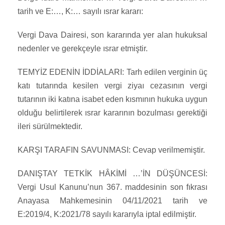
tarih ve E:…, K:… sayılı ısrar kararı:
Vergi Dava Dairesi, son kararında yer alan hukuksal
nedenler ve gerekçeyle ısrar etmiştir.
TEMYİZ EDENİN İDDİALARI: Tarh edilen verginin üç
katı tutarında kesilen vergi ziyaı cezasının vergi
tutarının iki katına isabet eden kısmının hukuka uygun
olduğu belirtilerek ısrar kararının bozulması gerektiği
ileri sürülmektedir.
KARŞI TARAFIN SAVUNMASI: Cevap verilmemiştir.
DANIŞTAY TETKİK HÂKİMİ …’İN DÜŞÜNCESİ:
Vergi Usul Kanunu’nun 367. maddesinin son fıkrası
Anayasa Mahkemesinin 04/11/2021 tarih ve
E:2019/4, K:2021/78 sayılı kararıyla iptal edilmiştir.