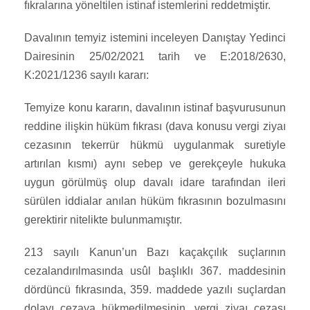
fıkralarına yöneltilen istinaf istemlerini reddetmiştir.
Davalının temyiz istemini inceleyen Danıştay Yedinci
Dairesinin 25/02/2021 tarih ve E:2018/2630,
K:2021/1236 sayılı kararı:
Temyize konu kararın, davalının istinaf başvurusunun
reddine ilişkin hüküm fıkrası (dava konusu vergi ziyaı
cezasının tekerrür hükmü uygulanmak suretiyle
artırılan kısmı) aynı sebep ve gerekçeyle hukuka
uygun görülmüş olup davalı idare tarafından ileri
sürülen iddialar anılan hüküm fıkrasının bozulmasını
gerektirir nitelikte bulunmamıştır.
213 sayılı Kanun’un Bazı kaçakçılık suçlarının
cezalandırılmasında usûl başlıklı 367. maddesinin
dördüncü fıkrasında, 359. maddede yazılı suçlardan
dolayı cezaya hükmedilmesinin, vergi ziyaı cezası