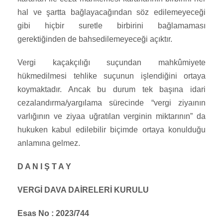
hal ve şartta bağlayacağından söz edilemeyeceği
gibi hiçbir suretle birbirini bağlamaması
gerektiğinden de bahsedilemeyeceği açıktır.
Vergi kaçakçılığı suçundan mahkûmiyete
hükmedilmesi tehlike suçunun işlendiğini ortaya
koymaktadır. Ancak bu durum tek başına idari
cezalandırma/yargılama sürecinde “vergi ziyaının
varlığının ve ziyaa uğratılan verginin miktarının” da
hukuken kabul edilebilir biçimde ortaya konulduğu
anlamına gelmez.
D A N I Ş T A Y
VERGİ DAVA DAİRELERİ KURULU
Esas No : 2023/744