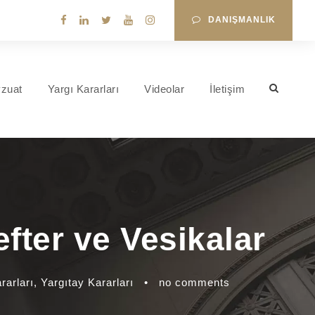
DANIŞMANLIK
zuat
Yargı Kararları
Videolar
İletişim
ter ve Vesikalar
rarları
,
Yargıtay Kararları
•
no comments