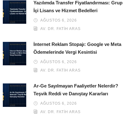
Yazılımda Transfer Fiyatlandırması: Grup
İçi Lisans ve Hizmet Bedelleri
AĞUSTOS 6, 2026
AV. DR. FATIH ARAS
İnternet Reklam Stopajı: Google ve Meta
Ödemelerinde Vergi Kesintisi
AĞUSTOS 6, 2026
AV. DR. FATIH ARAS
Ar-Ge Sayılmayan Faaliyetler Nelerdir?
Teşvik Reddi ve Danıştay Kararları
AĞUSTOS 6, 2026
AV. DR. FATIH ARAS