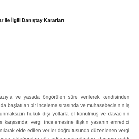
le İlgili Danıştay Kararları
azıyla ve yasada öngörülen süre verilerek kendisinden
da başlatılan bir inceleme sırasında ve muhasebecisinin iş
lunmaksızın hukuk dışı yollarla el konulmuş ve davacının
 karşısında; vergi incelemesine ilişkin yasanın emredici
lanılarak elde edilen veriler doğrultusunda düzenlenen vergi
 uygun olduğundan söz edilemeyeceğinden, davanın reddi