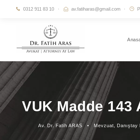
0312 911 83 10
·
av.fatiharas@gmail.com
·
P
Anas
VUK Madde 143 A
Av. Dr. Fatih ARAS
•
Mevzuat
,
Danıştay 