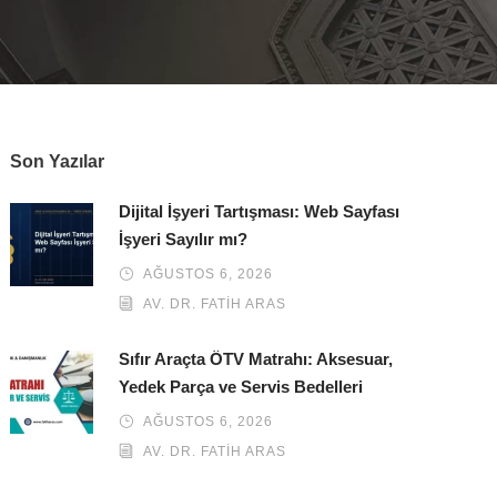
Son Yazılar
Dijital İşyeri Tartışması: Web Sayfası
İşyeri Sayılır mı?
AĞUSTOS 6, 2026
AV. DR. FATIH ARAS
Sıfır Araçta ÖTV Matrahı: Aksesuar,
Yedek Parça ve Servis Bedelleri
AĞUSTOS 6, 2026
AV. DR. FATIH ARAS