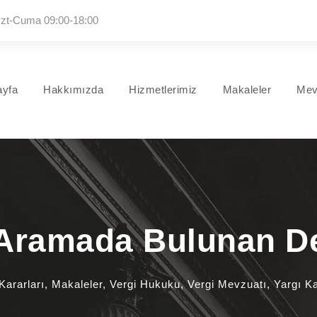
zt-Cuma 09:00-18:00
ayfa
Hakkımızda
Hizmetlerimiz
Makaleler
Mev
ramada Bulunan Def
Kararları
,
Makaleler
,
Vergi Hukuku
,
Vergi Mevzuatı
,
Yargı Ka