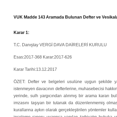
VUK Madde 143 Aramada Bulunan Defter ve Vesikalar i
Karar 1:
T.C. Danıştay VERGİ DAVA DAİRELERİ KURULU
Esas:2017-368 Karar:2017-626
Karar Tarihi:13.12.2017
ÖZET: Defter ve belgeleri usulüne uygun şekilde y
istenmeyen davacının defterlerine, muhasebecisi hakkın
yerinde, sulh yargıcından alınmış bir arama kararı bu
imzasını taşıyan bir tutanak da düzenlenmemiş olması
kurallarına aykırı olarak gerçekleştirilen yöntemler kul
inceleme raporu uyarınca yapılan tarhiyatın hukuka