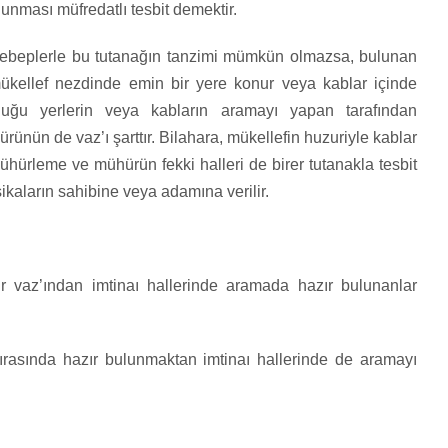
lunması müfredatlı tesbit demektir.
sebeplerle bu tutanağın tanzimi mümkün olmazsa, bulunan
ükellef nezdinde emin bir yere konur veya kablar içinde
lduğu yerlerin veya kabların aramayı yapan tarafından
ün de vaz’ı şarttır. Bilahara, mükellefin huzuriyle kablar
Mühürleme ve mühürün fekki halleri de birer tutanakla tesbit
sikaların sahibine veya adamına verilir.
 vaz’ından imtinaı hallerinde aramada hazır bulunanlar
ırasında hazır bulunmaktan imtinaı hallerinde de aramayı