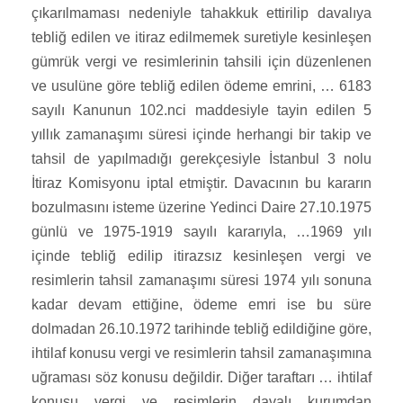
çıkarılmaması nedeniyle tahakkuk ettirilip davalıya
tebliğ edilen ve itiraz edilmemek suretiyle kesinleşen
gümrük vergi ve resimlerinin tahsili için düzenlenen
ve usulüne göre tebliğ edilen ödeme emrini, … 6183
sayılı Kanunun 102.nci maddesiyle tayin edilen 5
yıllık zamanaşımı süresi içinde herhangi bir takip ve
tahsil de yapılmadığı gerekçesiyle İstanbul 3 nolu
İtiraz Komisyonu iptal etmiştir. Davacının bu kararın
bozulmasını isteme üzerine Yedinci Daire 27.10.1975
günlü ve 1975-1919 sayılı kararıyla, …1969 yılı
içinde tebliğ edilip itirazsız kesinleşen vergi ve
resimlerin tahsil zamanaşımı süresi 1974 yılı sonuna
kadar devam ettiğine, ödeme emri ise bu süre
dolmadan 26.10.1972 tarihinde tebliğ edildiğine göre,
ihtilaf konusu vergi ve resimlerin tahsil zamanaşımına
uğraması söz konusu değildir. Diğer taraftarı … ihtilaf
konusu vergi ve resimlerin davalı kurumdan