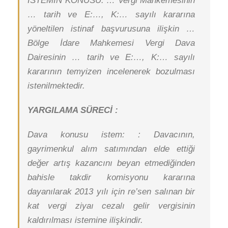
İSTEMİN KONUSU: … Vergi Mahkemesinin
… tarih ve E:…, K:… sayılı kararına
yöneltilen istinaf başvurusuna ilişkin …
Bölge İdare Mahkemesi Vergi Dava
Dairesinin … tarih ve E:…, K:… sayılı
kararının temyizen incelenerek bozulması
istenilmektedir.
YARGILAMA SÜRECİ :
Dava konusu istem: : Davacının,
gayrimenkul alım satımından elde ettiği
değer artış kazancını beyan etmediğinden
bahisle takdir komisyonu kararına
dayanılarak 2013 yılı için re’sen salınan bir
kat vergi ziyaı cezalı gelir vergisinin
kaldırılması istemine ilişkindir.