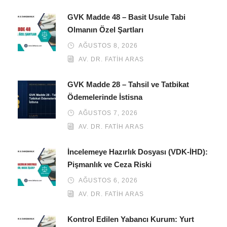
GVK Madde 48 – Basit Usule Tabi
Olmanın Özel Şartları
AĞUSTOS 8, 2026
AV. DR. FATIH ARAS
GVK Madde 28 – Tahsil ve Tatbikat
Ödemelerinde İstisna
AĞUSTOS 7, 2026
AV. DR. FATIH ARAS
İncelemeye Hazırlık Dosyası (VDK-İHD):
Pişmanlık ve Ceza Riski
AĞUSTOS 6, 2026
AV. DR. FATIH ARAS
Kontrol Edilen Yabancı Kurum: Yurt