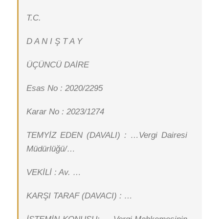
T.C.
D A N I Ş T A Y
ÜÇÜNCÜ DAİRE
Esas No : 2020/2295
Karar No : 2023/1274
TEMYİZ EDEN (DAVALI) : …Vergi Dairesi
Müdürlüğü/…
VEKİLİ : Av. …
KARŞI TARAF (DAVACI) : …