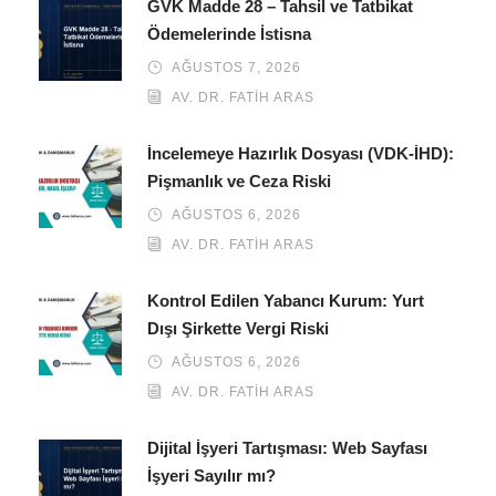
GVK Madde 28 – Tahsil ve Tatbikat
Ödemelerinde İstisna
AĞUSTOS 7, 2026
AV. DR. FATIH ARAS
İncelemeye Hazırlık Dosyası (VDK-İHD):
Pişmanlık ve Ceza Riski
AĞUSTOS 6, 2026
AV. DR. FATIH ARAS
Kontrol Edilen Yabancı Kurum: Yurt
Dışı Şirkette Vergi Riski
AĞUSTOS 6, 2026
AV. DR. FATIH ARAS
Dijital İşyeri Tartışması: Web Sayfası
İşyeri Sayılır mı?