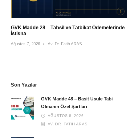
GVK Madde 28 – Tahsil ve Tatbikat Ödemelerinde
İstisna
Ağustos 7, 2026
•
Av. Dr. Fatih ARAS
Son Yazılar
GVK Madde 48 – Basit Usule Tabi
Olmanın Özel Şartları
AĞUSTOS 8, 2026
AV. DR. FATIH ARAS