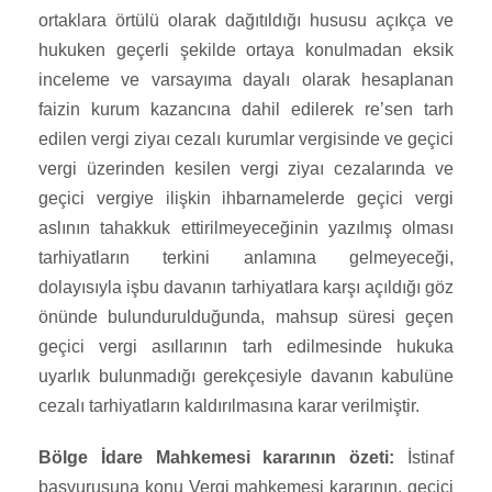
ortaklara örtülü olarak dağıtıldığı hususu açıkça ve
hukuken geçerli şekilde ortaya konulmadan eksik
inceleme ve varsayıma dayalı olarak hesaplanan
faizin kurum kazancına dahil edilerek re’sen tarh
edilen vergi ziyaı cezalı kurumlar vergisinde ve geçici
vergi üzerinden kesilen vergi ziyaı cezalarında ve
geçici vergiye ilişkin ihbarnamelerde geçici vergi
aslının tahakkuk ettirilmeyeceğinin yazılmış olması
tarhiyatların terkini anlamına gelmeyeceği,
dolayısıyla işbu davanın tarhiyatlara karşı açıldığı göz
önünde bulundurulduğunda, mahsup süresi geçen
geçici vergi asıllarının tarh edilmesinde hukuka
uyarlık bulunmadığı gerekçesiyle davanın kabulüne
cezalı tarhiyatların kaldırılmasına karar verilmiştir.
Bölge İdare Mahkemesi kararının özeti:
İstinaf
başvurusuna konu Vergi mahkemesi kararının, geçici