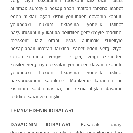
vergi ziyaı cezalarının reeskont faiz oranı esas
alınmak suretiyle hesaplanan matrah farkına isabet
eden miktarı aşan kısmı yönünden davanın kabulü
yolundaki hüküm fıkrasına yönelik istinaf
başvurusunun yukarıda belirtilen gerekçeyle reddine,
reeskont faiz oranı esas alınmak suretiyle
hesaplanan matrah farkına isabet eden vergi ziyaı
cezalı kurumlar vergisi ile geçi vergi üzerinden
kesilen vergi ziyaı cezaları yönünden davanın kabulü
yolundaki hüküm fıkrasına yönelik istinaf
başvurusunun kabulüne, Mahkeme kararının bu
kısmının kaldırılmasına, bu kısma ilişkin davanın
reddine karar verilmiştir.
TEMYİZ EDENİN İDDİALARI:
DAVACININ İDDİALARI:
Kasadaki parayı
değerlendirmemek suretiyle elde edebileceği faiz