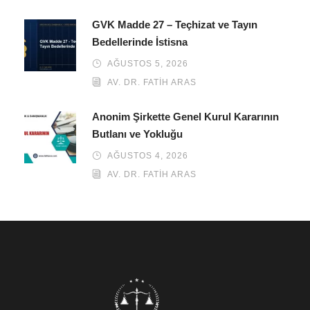
GVK Madde 27 – Teçhizat ve Tayın
Bedellerinde İstisna
AĞUSTOS 5, 2026
AV. DR. FATIH ARAS
Anonim Şirkette Genel Kurul Kararının
Butlanı ve Yokluğu
AĞUSTOS 4, 2026
AV. DR. FATIH ARAS