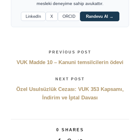
mesleki deneyime sahip avukattır.
LinkedIn
X
ORCID
Randevu Al →
PREVIOUS POST
VUK Madde 10 – Kanuni temsilcilerin ödevi
NEXT POST
Özel Usulsüzlük Cezası: VUK 353 Kapsamı,
İndirim ve İptal Davası
0
SHARES