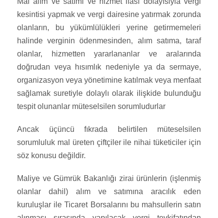
Mal alım ve satımı ve hizmet ifası dolayısiyla vergi
kesintisi yapmak ve vergi dairesine yatırmak zorunda
olanların, bu yükümlülükleri yerine getirmemeleri
halinde verginin ödenmesinden, alım satıma, taraf
olanlar, hizmetten yararlananlar ve aralarında
doğrudan veya hısımlık nedeniyle ya da sermaye,
organizasyon veya yönetimine katılmak veya menfaat
sağlamak suretiyle dolaylı olarak ilişkide bulunduğu
tespit olunanlar müteselsilen sorumludurlar
Ancak üçüncü fıkrada belirtilen müteselsilen
sorumluluk mal üreten çiftçiler ile nihai tüketiciler için
söz konusu değildir.
Maliye ve Gümrük Bakanlığı zirai ürünlerin (işlenmiş
olanlar dahil) alım ve satımına aracılık eden
kuruluşlar ile Ticaret Borsalarını bu mahsullerin satın
alınması sırasında yapılacak vergi tevkifatından