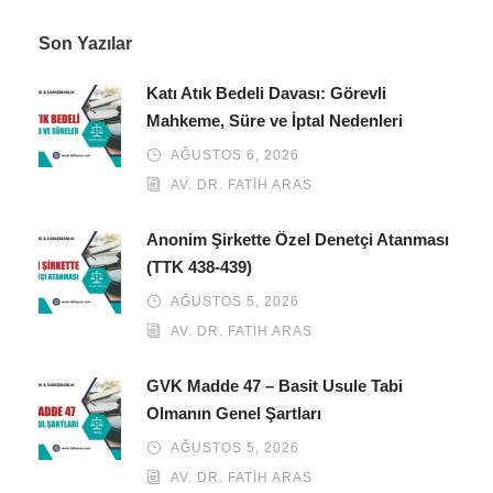
Son Yazılar
Katı Atık Bedeli Davası: Görevli
Mahkeme, Süre ve İptal Nedenleri
AĞUSTOS 6, 2026
AV. DR. FATIH ARAS
Anonim Şirkette Özel Denetçi Atanması
(TTK 438-439)
AĞUSTOS 5, 2026
AV. DR. FATIH ARAS
GVK Madde 47 – Basit Usule Tabi
Olmanın Genel Şartları
AĞUSTOS 5, 2026
AV. DR. FATIH ARAS