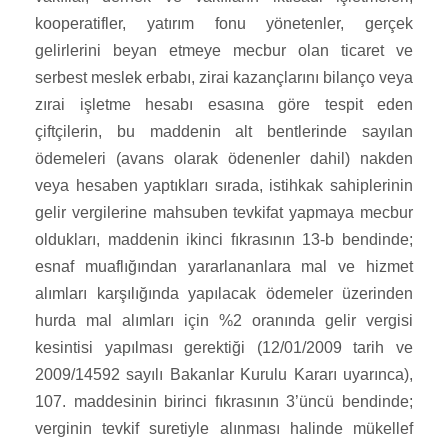
kooperatifler, yatırım fonu yönetenler, gerçek
gelirlerini beyan etmeye mecbur olan ticaret ve
serbest meslek erbabı, zirai kazançlarını bilanço veya
zırai işletme hesabı esasına göre tespit eden
çiftçilerin, bu maddenin alt bentlerinde sayılan
ödemeleri (avans olarak ödenenler dahil) nakden
veya hesaben yaptıkları sırada, istihkak sahiplerinin
gelir vergilerine mahsuben tevkifat yapmaya mecbur
oldukları, maddenin ikinci fıkrasının 13-b bendinde;
esnaf muaflığından yararlananlara mal ve hizmet
alımları karşılığında yapılacak ödemeler üzerinden
hurda mal alımları için %2 oranında gelir vergisi
kesintisi yapılması gerektiği (12/01/2009 tarih ve
2009/14592 sayılı Bakanlar Kurulu Kararı uyarınca),
107. maddesinin birinci fıkrasının 3’üncü bendinde;
verginin tevkif suretiyle alınması halinde mükellef