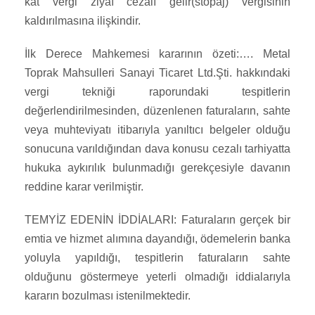
kat vergi ziyaı cezalı gelir(stopaj) vergisinin
kaldırılmasına ilişkindir.
İlk Derece Mahkemesi kararının özeti:…. Metal
Toprak Mahsulleri Sanayi Ticaret Ltd.Şti. hakkındaki
vergi tekniği raporundaki tespitlerin
değerlendirilmesinden, düzenlenen faturaların, sahte
veya muhteviyatı itibarıyla yanıltıcı belgeler olduğu
sonucuna varıldığından dava konusu cezalı tarhiyatta
hukuka aykırılık bulunmadığı gerekçesiyle davanın
reddine karar verilmiştir.
TEMYİZ EDENİN İDDİALARI: Faturaların gerçek bir
emtia ve hizmet alımına dayandığı, ödemelerin banka
yoluyla yapıldığı, tespitlerin faturaların sahte
olduğunu göstermeye yeterli olmadığı iddialarıyla
kararın bozulması istenilmektedir.