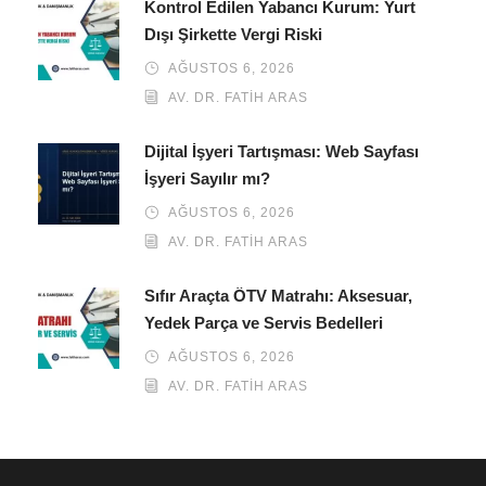
Kontrol Edilen Yabancı Kurum: Yurt
Dışı Şirkette Vergi Riski
AĞUSTOS 6, 2026
AV. DR. FATIH ARAS
Dijital İşyeri Tartışması: Web Sayfası
İşyeri Sayılır mı?
AĞUSTOS 6, 2026
AV. DR. FATIH ARAS
Sıfır Araçta ÖTV Matrahı: Aksesuar,
Yedek Parça ve Servis Bedelleri
AĞUSTOS 6, 2026
AV. DR. FATIH ARAS