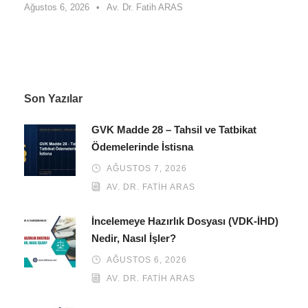
Ağustos 6, 2026
•
Av. Dr. Fatih ARAS
Son Yazılar
GVK Madde 28 – Tahsil ve Tatbikat
Ödemelerinde İstisna
AĞUSTOS 7, 2026
AV. DR. FATIH ARAS
İncelemeye Hazırlık Dosyası (VDK-İHD)
Nedir, Nasıl İşler?
AĞUSTOS 6, 2026
AV. DR. FATIH ARAS