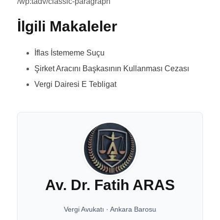
/wp:tadv/classic-paragraph
İlgili Makaleler
İflas İstememe Suçu
Şirket Aracını Başkasının Kullanması Cezası
Vergi Dairesi E Tebligat
Av. Dr. Fatih ARAS
Vergi Avukatı
·
Ankara Barosu