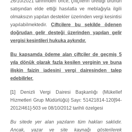
26/10/2021 tarihinden önce, çiftçilerin ürettiği ürünün
satışından elde ettiği hasılatla ve meblağıyla ilgili
olmaksızın yapılan destekler üzerinden vergi kesintisi
yapılabilmektedir.
Çiftçilere bu şekilde ödenen
doğrudan gelir desteği üzerinden yapılan gelir
vergisi kesintileri hukuka aykırıdır.
Bu kapsamda ödeme alan çiftçiler de geçmiş 5
yıla dönük olarak fazla kesilen verginin ve buna
ilişkin faizin iadesini vergi dairesinden talep
edebilirler.
[1]
Denizli Vergi Dairesi Başkanlığı (Mükellef
Hizmetleri Grup Müdürlüğü) Sayı: 51421814-120[94-
2012/461]-503 ve 08/10/2012 tarihli özelgesi
Bu sitede yer alan yazıların tüm hakları saklıdır.
Ancak, yazar ve site kaynağı gösterilerek