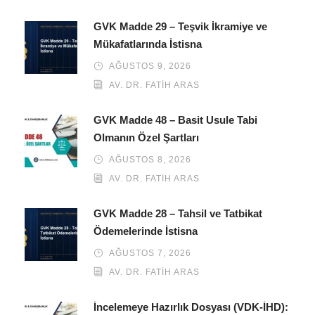
GVK Madde 29 – Teşvik İkramiye ve
Mükafatlarında İstisna
AĞUSTOS 9, 2026
AV. DR. FATIH ARAS
GVK Madde 48 – Basit Usule Tabi
Olmanın Özel Şartları
AĞUSTOS 8, 2026
AV. DR. FATIH ARAS
GVK Madde 28 – Tahsil ve Tatbikat
Ödemelerinde İstisna
AĞUSTOS 7, 2026
AV. DR. FATIH ARAS
İncelemeye Hazırlık Dosyası (VDK-İHD):